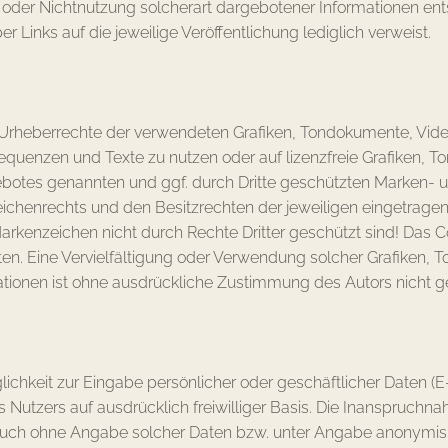
der Nichtnutzung solcherart dargebotener Informationen entste
r Links auf die jeweilige Veröffentlichung lediglich verweist.
 die Urheberrechte der verwendeten Grafiken, Tondokumente, V
sequenzen und Texte zu nutzen oder auf lizenzfreie Grafiken
ngebotes genannten und ggf. durch Dritte geschützten Marken-
chenrechts und den Besitzrechten der jeweiligen eingetragen
arkenzeichen nicht durch Rechte Dritter geschützt sind! Das Co
Seiten. Eine Vervielfältigung oder Verwendung solcher Grafike
tionen ist ohne ausdrückliche Zustimmung des Autors nicht ge
lichkeit zur Eingabe persönlicher oder geschäftlicher Daten (
es Nutzers auf ausdrücklich freiwilliger Basis. Die Inanspruc
 auch ohne Angabe solcher Daten bzw. unter Angabe anonymisi