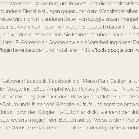
 der Website auszuwerten, um Reports über die Websiteaktiv
erbundene Dienstleistungen gegenüber dem Websitebetreiber 
dresse wird nicht mit anderen Daten von Google zusammengefü
ser-Software verhindern; wir weisen Sie jedoch darauf hin, da
glich werden nutzen können. Sie können darüber hinaus die Er
. Ihrer IP-Adresse) an Google sowie die Verarbeitung dieser D
ugin herunterladen und installieren:
http://tools.google.com
Netzwerk Facebook, Facebook Inc., Menlo Park, California, Uni
r Google Inc., 1600 Amphitheatre Parkway, Mountain View, CA
e direkte Verbindung zwischen dem Browser des Nutzers und d
re Datum und Uhrzeit des Website-Aufrufs und sonstige brows
utton“ bzw. den Google „+1-Button“ anklickt, während der N
Google weiters möglich, den Besuch auf der Website dem Profi
ch der Website erklären Sie sich mit einer derartigen Verwendu