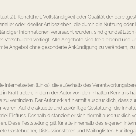
ualität, Korrektheit, Vollständigkeit oder Qualität der bereitg
ieller oder ideeller Art beziehen, die durch die Nutzung ode
tändiger Informationen verursacht wurden, sind grundsätzlich
s Verschulden vorliegt. Alle Angebote sind freibleibend und un
samte Angebot ohne gesonderte Ankündigung zu verändern, zu 
de Internetseiten (Links), die außerhalb des Verantwortungsber
l in Kraft treten, in dem der Autor von den Inhalten Kenntnis
e zu verhindern. Der Autor erklärt hiermit ausdrücklich, dass z
r waren. Auf die aktuelle und zukünftige Gestaltung, die Inhalt
lei Einfluss. Deshalb distanziert er sich hiermit ausdrücklich v
en. Diese Feststellung gilt für alle innerhalb des eigenen Int
te Gästebücher, Diskussionsforen und Mailinglisten. Für illega